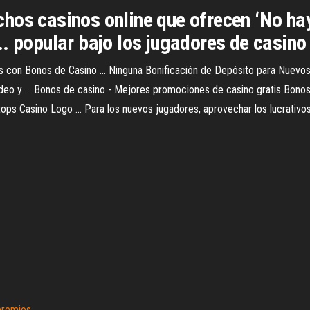
hos casinos online que ofrecen ‘No hay
. popular bajo los jugadores de casino 
 con Bonos de Casino ... Ninguna Bonificación de Depósito para Nuevos 
ídeo y ... Bonos de casino - Mejores promociones de casino gratis Bonos
rtops Casino Logo ... Para los nuevos jugadores, aprovechar los lucrativ
premios