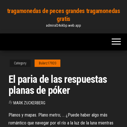
Skip
tragamonedas de peces grandes tragamonedas
to
gratis
the
admiral24xkbp.web.app
content
Category
Bularz17920
El paria de las respuestas
planas de póker
By
MARK ZUCKERBERG
Planos y mapas. Plano metro; ... ¿Puede haber algo más
romántico que navegar por el río a la luz de la luna mientras